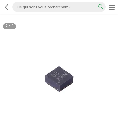
2
/
3