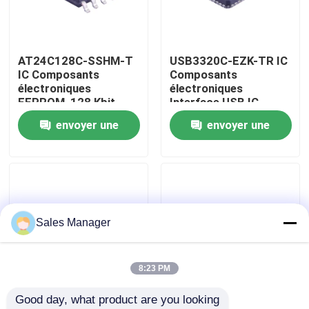
Au sujet de nous
AT24C128C-SSHM-T
USB3320C-EZK-TR IC
IC Composants
Composants
Visite d'usine
électroniques
électroniques
EEPROM, 128 Kbit,
Interface USB IC
16K X 8 bits, 1 MHz,
Haute vitesse USB 1,8
envoyer une
envoyer une
Contrôle de qualité
I2C, SOIC, 8 broches
V ULPI
demande
demande
Contactez-nous
Demandez une citation
Sales Manager
composants électroniques ic
8:23 PM
Good day, what product are you looking 
Circuits intégrés IC
CC1101RGPR IC
CC2530F256RHAR IC