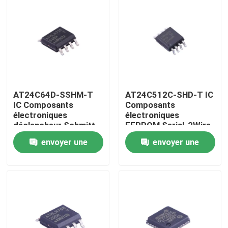
AT24C64D-SSHM-T
AT24C512C-SHD-T IC
IC Composants
Composants
électroniques
électroniques
déclencheur Schmitt,
EEPROM Serial-2Wire
entrées filtrées pour
512K-bit 64K x 8
envoyer une
envoyer une
suppression du bruit
3.3V/5V 8-Pin SOIC
EIAJ T/R
Maison
demande
demande
Produits
Vidéos