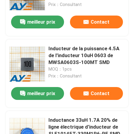
Prix：Consultant
Au sujet de nous
meilleur prix
Contact
Visite d'usine
Inducteur de la puissance 4.5A
Contrôle de qualité
de l'inducteur 10uH 0603 de
MWSA0603S-100MT SMD
MOQ：1pcs
Contactez-nous
Prix：Consultant
Demandez une citation
meilleur prix
Contact
composants électroniques ic
Inductance 33uH 1.7A 20% de
ligne électrique d'inducteur de
Circuits intégrés IC
SLF10145T-330M1R6-PF SMD