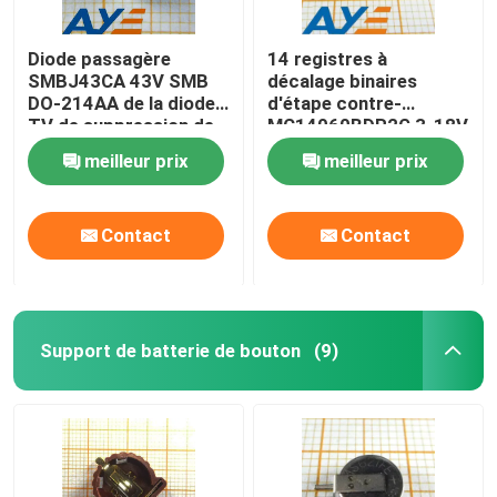
Diode passagère
14 registres à
SMBJ43CA 43V SMB
décalage binaires
DO-214AA de la diode
d'étape contre-
TV de suppression de
MC14060BDR2G 3-18V
tension
meilleur prix
meilleur prix
Contact
Contact
Support de batterie de bouton
(9)