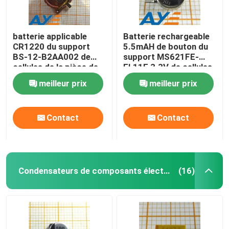
batterie applicable
Batterie rechargeable
CR1220 du support
5.5mAH de bouton du
BS-12-B2AA002 de
support MS621FE-
cellules de la pièce de
FL11E 3.3V de cellules
monnaie 3v
de bouton
meilleur prix
meilleur prix
Contact
Contact
Condensateurs de composants électroniques
(16)