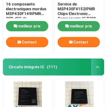
16 composants
Service de
électroniques mordus
MSP430F4152IPMR
MSP430F149IPMR
Chips Electronic
2KB d'IC de
Components IC BOM
microcontrôleur
Kitting
meilleur prix
meilleur prix
Contact
Contact
Circuits intégrés IC
(111)