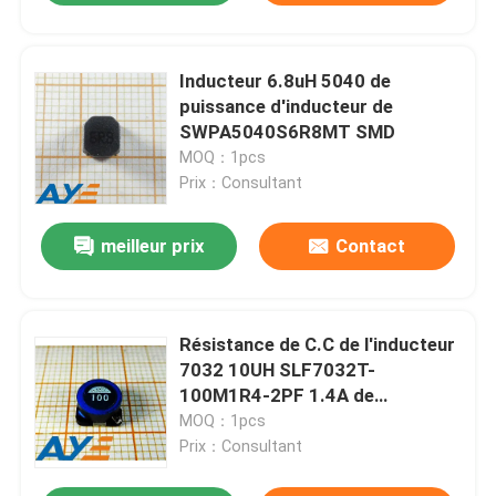
Inducteur 6.8uH 5040 de
puissance d'inducteur de
SWPA5040S6R8MT SMD
MOQ：1pcs
Prix：Consultant
meilleur prix
Contact
Résistance de C.C de l'inducteur
7032 10UH SLF7032T-
100M1R4-2PF 1.4A de
puissance de SMD
MOQ：1pcs
Prix：Consultant