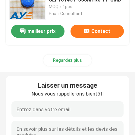
MOQ：1pcs
Prix：Consultant
Transistor de diode d'IC
meilleur prix
Contact
Support de batterie de bouton
Condensateurs de composants électroniques
Regardez plus
Inducteur de SMD
Laisser un message
Smd Chip Resistor
Nous vous rappellerons bientôt!
Crystal Oscillator SMD
Dispositif photoélectrique