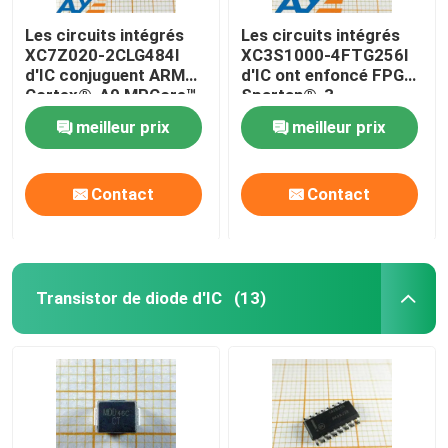
Les circuits intégrés
Les circuits intégrés
XC7Z020-2CLG484I
XC3S1000-4FTG256I
d'IC conjuguent ARM®
d'IC ont enfoncé FPGA
Cortex®-A9 MPCore™
Spartan®-3
meilleur prix
meilleur prix
Contact
Contact
Transistor de diode d'IC
(13)