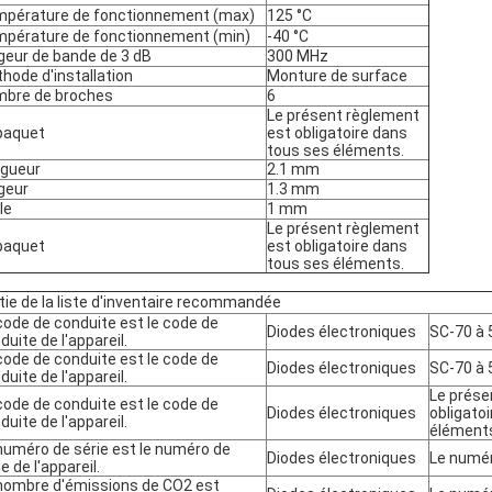
pérature de fonctionnement (max)
125 °C
pérature de fonctionnement (min)
-40 °C
geur de bande de 3 dB
300 MHz
hode d'installation
Monture de surface
bre de broches
6
Le présent règlement
paquet
est obligatoire dans
tous ses éléments.
gueur
2.1 mm
geur
1.3 mm
le
1 mm
Le présent règlement
paquet
est obligatoire dans
tous ses éléments.
tie de la liste d'inventaire recommandée
code de conduite est le code de
Diodes électroniques
SC-70 à 
duite de l'appareil.
code de conduite est le code de
Diodes électroniques
SC-70 à 
duite de l'appareil.
Le prése
code de conduite est le code de
Diodes électroniques
obligato
duite de l'appareil.
élément
numéro de série est le numéro de
Diodes électroniques
Le numé
e de l'appareil.
nombre d'émissions de CO2 est