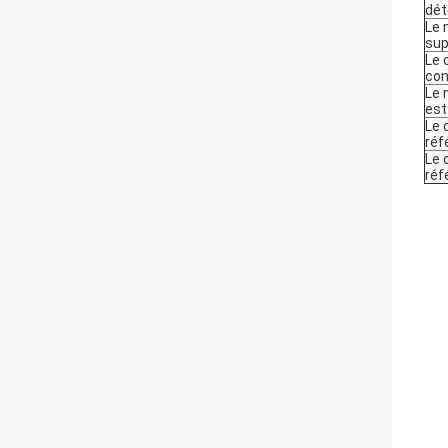
dét
Le 
sup
Le 
con
Le 
est
Le 
réf
Le 
réf