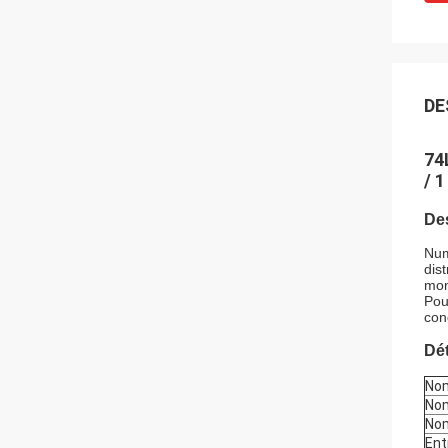
DE
74
/ 
Des
Num
dis
mon
Pou
con
Dét
Nom
Nom
Nom
Ent