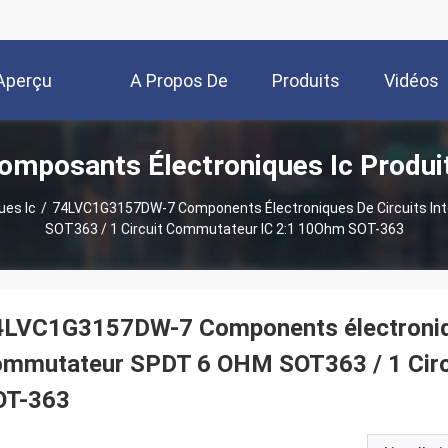
Aperçu
A Propos De
Produits
Vidéos
omposants Électroniques Ic Produi
Nous
ues Ic
/
74LVC1G3157DW-7 Components Électroniques De Circuits I
SOT363 / 1 Circuit Commutateur IC 2:1 10Ohm SOT-363
4LVC1G3157DW-7 Components électronique
ommutateur SPDT 6 OHM SOT363 / 1 Circ
OT-363