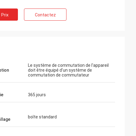
 Prix
Contactez
k
Le système de commutation de l'appareil
roduit,
ption
doit être équipé d'un système de
ndommagé, et la
commutation de commutateur
alement originale.
ie
365 jours
boîte standard
llage