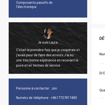
Composants passifs de
l'électronique
DÉ
Je suis Laura.
C'était la première fois que je coopérais et
Num
j'avais peur de faire des erreurs.J'ai eu
Bon pro
une très bonne expérience en recevant la
si j'ai
.
puce et en termes de service.
D/C
Personne à contacter :
Jon
Qua
Numéro de téléphone :
+8617727811885