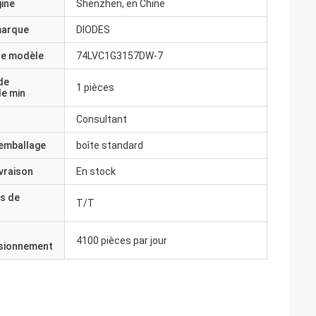
gine
Shenzhen, en Chine
marque
DIODES
e modèle
74LVC1G3157DW-7
de
1 pièces
 50 KHz.
e min
Consultant
'emballage
boîte standard
ivraison
En stock
s de
T/T
4100 pièces par jour
isionnement