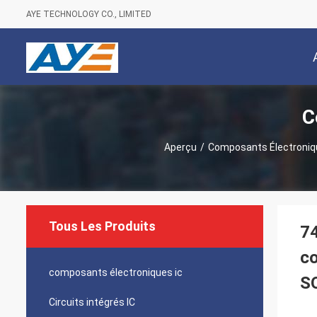
AYE TECHNOLOGY CO., LIMITED
C
Aperçu
/
Composants Électroniq
Tous Les Produits
7
c
composants électroniques ic
S
Circuits intégrés IC