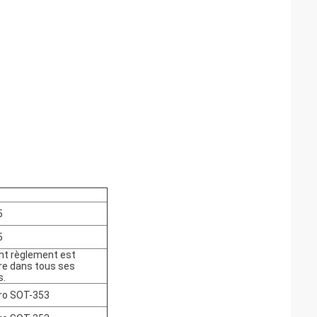
5
5
nt règlement est
ire dans tous ses
s.
ro SOT-353