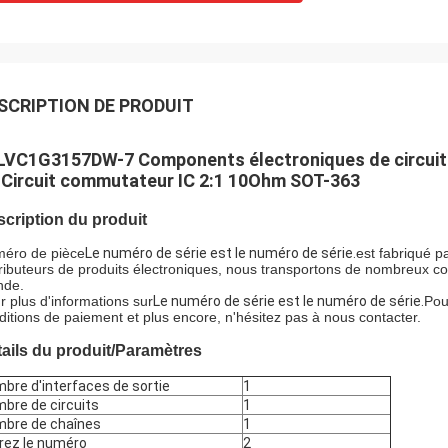
SCRIPTION DE PRODUIT
LVC1G3157DW-7 Components électroniques de circui
1 Circuit commutateur IC 2:1 10Ohm SOT-363
cription du produit
éro de pièce
Le numéro de série est le numéro de série.
est fabriqué p
tributeurs de produits électroniques, nous transportons de nombreux c
de.
r plus d'informations sur
Le numéro de série est le numéro de série.
Pour
ditions de paiement et plus encore, n'hésitez pas à nous contacter.
ails du produit/Paramètres
bre d'interfaces de sortie
1
bre de circuits
1
bre de chaînes
1
rez le numéro
2