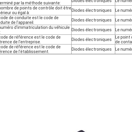
Diodes électroniques
Le numé
erminé par la méthode suivante:
nombre de points de contrôle doit être
Diodes électroniques
Le numér
érieur ou égal à:
code de conduite est le code de
Diodes électroniques
Le numé
duite de l'appareil.
numéro d'immatriculation du véhicule
Diodes électroniques
Le numér
:
code de référence est le code de
Le point 
Diodes électroniques
érence de l'entreprise.
de conta
code de référence est le code de
Diodes électroniques
Le numér
érence de l'établissement.