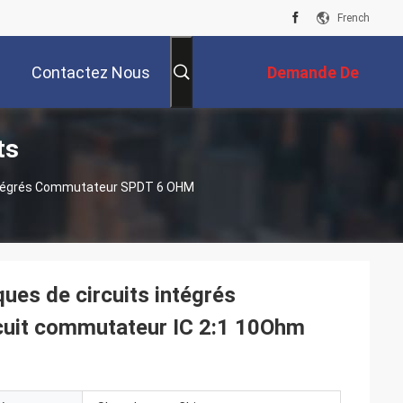
French
Contactez Nous
Demande De
ts
Soumission
ntégrés Commutateur SPDT 6 OHM
s de circuits intégrés
uit commutateur IC 2:1 10Ohm