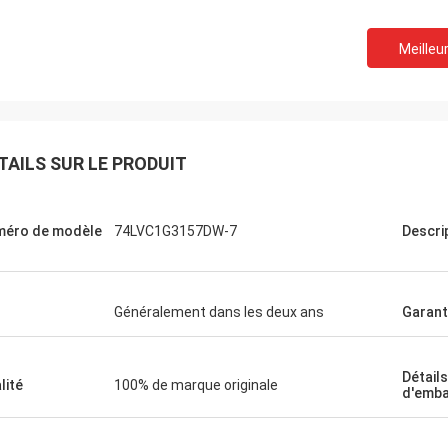
Meilleur
TAILS SUR LE PRODUIT
Oztür
Je suis Rajan.
Notre société a reçu le p
éro de modèle
74LVC1G3157DW-7
Descri
duit, je l'achèterai la prochaine fois
l'emballage n'est pas e
 besoin de quelque chose.
qualité de la puce est ég
Généralement dans les deux ans
Garant
Détails
lité
100% de marque originale
d'emba