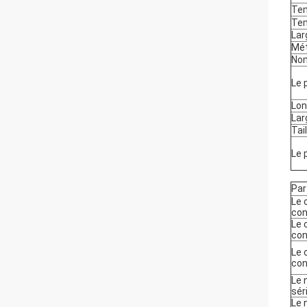
Tem
Tem
Lar
Mét
Nom
Le 
Lon
Lar
Tail
Le 
Par
Le 
con
Le 
con
Le 
con
Le 
séri
Le 