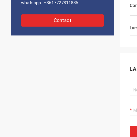
whatsapp :
+8617727811885
Con
Contact
Lum
LA