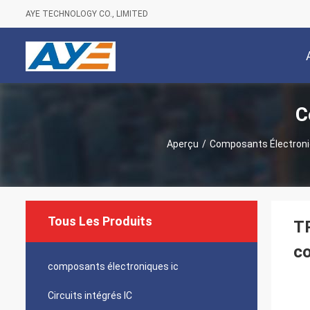
AYE TECHNOLOGY CO., LIMITED
C
Aperçu
/
Composants Électroni
Tous Les Produits
T
co
composants électroniques ic
Circuits intégrés IC