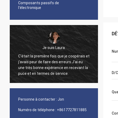
Composants passifs de
l'électronique
DÉ
Je suis Laura.
Num
C'était la première fois que je coopérais et
j'avais peur de faire des erreurs.J'ai eu
Bon pro
une très bonne expérience en recevant la
si j'ai
.
D/C
puce et en termes de service.
Qua
Personne à contacter :
Jon
Numéro de téléphone :
+8617727811885
Con