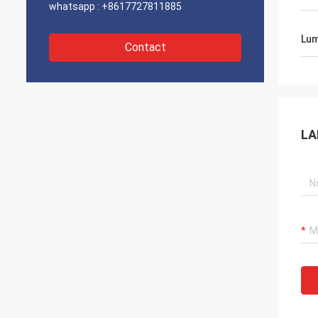
whatsapp :
+8617727811885
Lum
Contact
LA