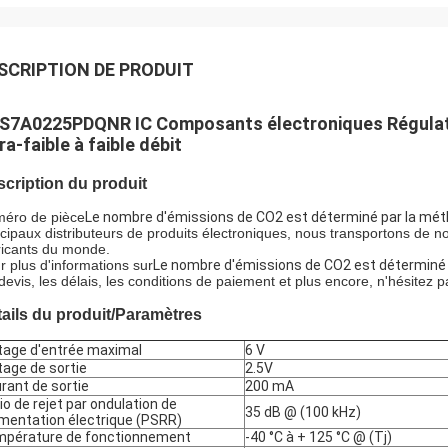
SCRIPTION DE PRODUIT
S7A0225PDQNR IC Composants électroniques Régulateur
ra-faible à faible débit
cription du produit
éro de pièce
Le nombre d'émissions de CO2 est déterminé par la mét
ncipaux distributeurs de produits électroniques, nous transportons de
ricants du monde.
r plus d'informations sur
Le nombre d'émissions de CO2 est déterminé 
 devis, les délais, les conditions de paiement et plus encore, n'hésitez 
ails du produit/Paramètres
tage d'entrée maximal
6 V
tage de sortie
2.5V
rant de sortie
200 mA
io de rejet par ondulation de
35 dB @ (100 kHz)
limentation électrique (PSRR)
pérature de fonctionnement
-40 °C à + 125 °C @ (Tj)