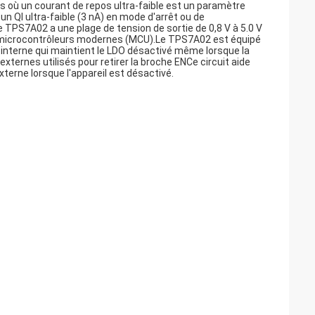
ns où un courant de repos ultra-faible est un paramètre
un QI ultra-faible (3 nA) en mode d'arrêt ou de
 Le TPS7A02 a une plage de tension de sortie de 0,8 V à 5.0 V
s microcontrôleurs modernes (MCU).Le TPS7A02 est équipé
e interne qui maintient le LDO désactivé même lorsque la
ternes utilisés pour retirer la broche ENCe circuit aide
xterne lorsque l'appareil est désactivé.