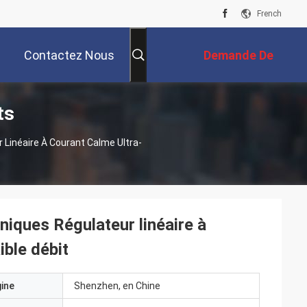
French
Contactez Nous
Demande De
ts
Soumission
inéaire À Courant Calme Ultra-
ues Régulateur linéaire à
ible débit
gine
Shenzhen, en Chine