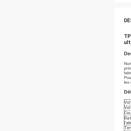
DE
TP
ult
Des
Num
pri
fab
Pou
les
Dét
Vol
Vol
Cou
Rat
l'a
Tem