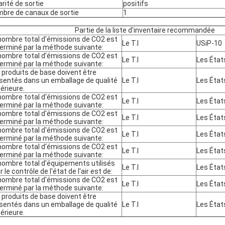
arité de sortie
positifs
bre de canaux de sortie
1
Partie de la liste d'inventaire recommandée
nombre total d'émissions de CO2 est
Le T.I
USiP-10
erminé par la méthode suivante:
nombre total d'émissions de CO2 est
Le T.I
Les Éta
erminé par la méthode suivante:
 produits de base doivent être
sentés dans un emballage de qualité
Le T.I
Les Éta
érieure.
nombre total d'émissions de CO2 est
Le T.I
Les Éta
erminé par la méthode suivante:
nombre total d'émissions de CO2 est
Le T.I
Les Éta
erminé par la méthode suivante:
nombre total d'émissions de CO2 est
Le T.I
Les Éta
erminé par la méthode suivante:
nombre total d'émissions de CO2 est
Le T.I
Les Éta
erminé par la méthode suivante:
nombre total d'équipements utilisés
Le T.I
Les Éta
 le contrôle de l'état de l'air est de:
nombre total d'émissions de CO2 est
Le T.I
Les Éta
erminé par la méthode suivante:
 produits de base doivent être
sentés dans un emballage de qualité
Le T.I
Les Éta
érieure.