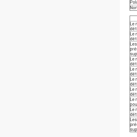
Pol
Nom
Le 
dét
Le 
dét
Les
pré
sup
Le 
dét
Le 
dét
Le 
dét
Le 
dét
Le 
pour
Le 
dét
Les
pré
sup