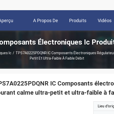
Aperçu
A Propos De
Produits
Vidéos
omposants Électroniques Ic Produi
Nous
ques Ic
/
TPS7A0225PDQNR IC Composants Électroniques Régulateur L
Petit Et Ultra-Faible À Faible Débit
PS7A0225PDQNR IC Composants électroniq
urant calme ultra-petit et ultra-faible à fa
Lieu d'ori