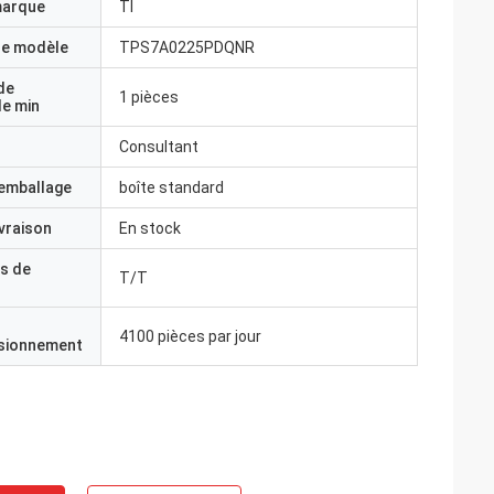
marque
TI
e modèle
TPS7A0225PDQNR
de
1 pièces
e min
 50 KHz.
Consultant
'emballage
boîte standard
ivraison
En stock
s de
T/T
4100 pièces par jour
isionnement