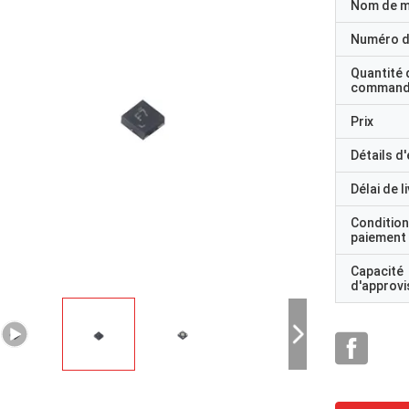
Nom de 
Numéro d
VNS14NV04P-E est un dispositif monthique fabriqué
Quantité 
utilisant STMicroelectronicsTM VIPowerTM M0
command
Technologie destinée à remplacer la norme
MOSFETs de puissance dans les applications en courant continu à
Prix
Détails d
surévalué
Délai de l
une température de -40°C à +105°C
Condition
paiement
Capacité
d'approv