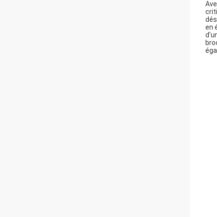
Ave
cri
dés
en 
d'u
bro
éga