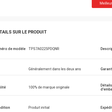
Meilleur
TAILS SUR LE PRODUIT
Oztür
éro de modèle
TPS7A0225PDQNR
Descri
Je suis Rajan.
Notre société a reçu le p
duit, je l'achèterai la prochaine fois
l'emballage n'est pas e
 besoin de quelque chose.
qualité de la puce est ég
Généralement dans les deux ans
Garant
Détails
lité
100% de marque originale
d'emba
dition
Produit initial
Expédi