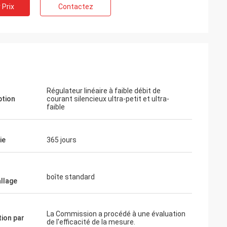
 Prix
Contactez
Régulateur linéaire à faible débit de
k
ption
courant silencieux ultra-petit et ultra-
faible
roduit,
ndommagé, et la
alement originale.
ie
365 jours
boîte standard
llage
La Commission a procédé à une évaluation
tion par
de l'efficacité de la mesure.