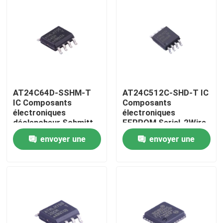
AT24C64D-SSHM-T
AT24C512C-SHD-T IC
IC Composants
Composants
électroniques
électroniques
déclencheur Schmitt,
EEPROM Serial-2Wire
entrées filtrées pour
512K-bit 64K x 8
envoyer une
envoyer une
suppression du bruit
3.3V/5V 8-Pin SOIC
EIAJ T/R
Maison
demande
demande
Produits
Vidéos