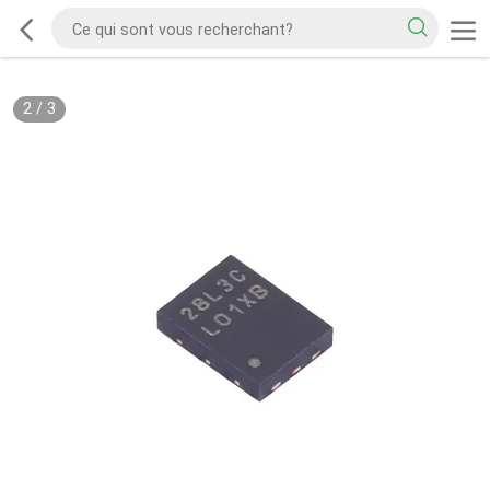
2
/
3