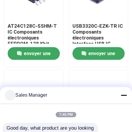
Au sujet de nous
AT24C128C-SSHM-T
USB3320C-EZK-TR IC
IC Composants
Composants
Visite d'usine
électroniques
électroniques
EEPROM, 128 Kbit,
Interface USB IC
16K X 8 bits, 1 MHz,
Haute vitesse USB 1,8
envoyer une
envoyer une
Contrôle de qualité
I2C, SOIC, 8 broches
V ULPI
demande
demande
Contactez-nous
Demandez une citation
Sales Manager
composants électroniques ic
7:40 PM
Good day, what product are you looking 
Circuits intégrés IC
CC1101RGPR IC
CC2530F256RHAR IC