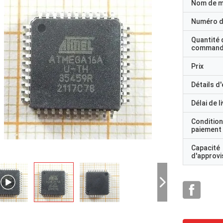
Nom de 
Numéro d
il VNS14NV04P-E est un dispositif monolithique fabriqué
Quantité 
utilisant STMicroelectronicsTM VIPowerTM M0
command
Technologie destinée à remplacer la norme
MOSFETs de puissance dans les applications en courant continu à
Prix
Détails d
surévalué
Délai de l
une température de -40°C à +105°C
Condition
paiement
Capacité
d'approv