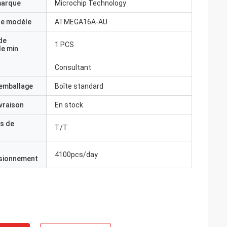
marque
Microchip Technology
e modèle
ATMEGA16A-AU
de
1 PCS
e min
 50 KHz.
Consultant
'emballage
Boîte standard
ivraison
En stock
s de
T/T
4100pcs/day
isionnement