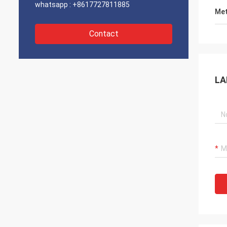
whatsapp :
+8617727811885
Met
Contact
LA