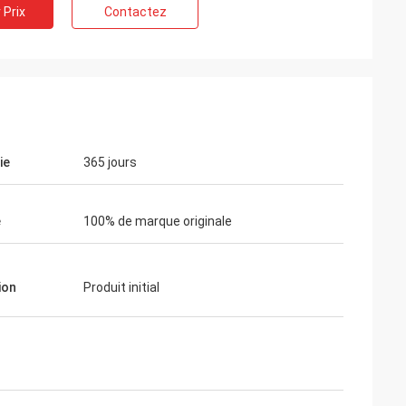
 Prix
Contactez
ie
365 jours
k
roduit,
é
100% de marque originale
ndommagé, et la
alement originale.
ion
Produit initial