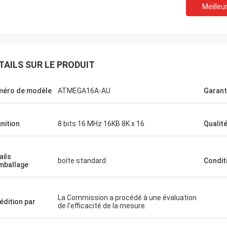
Meilleur
TAILS SUR LE PRODUIT
éro de modèle
ATMEGA16A-AU
Garant
Oztür
Je suis Rajan.
Notre société a reçu le p
duit, je l'achèterai la prochaine fois
inition
8 bits 16 MHz 16KB 8K x 16
Qualit
l'emballage n'est pas e
 besoin de quelque chose.
qualité de la puce est ég
ails
boîte standard
Condit
mballage
La Commission a procédé à une évaluation
édition par
de l'efficacité de la mesure.