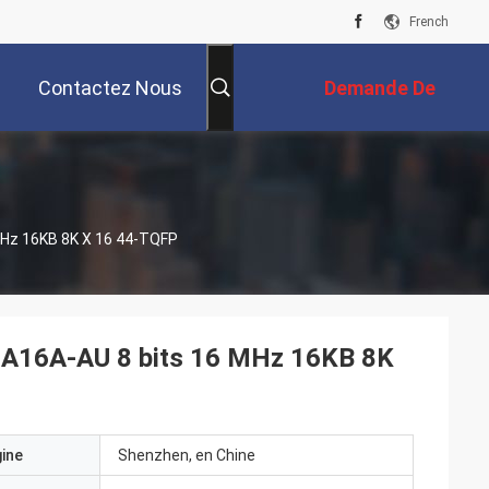
French
Contactez Nous
Demande De
Soumission
 MHz 16KB 8K X 16 44-TQFP
MEGA16A-AU 8 bits 16 MHz 16KB 8K
gine
Shenzhen, en Chine