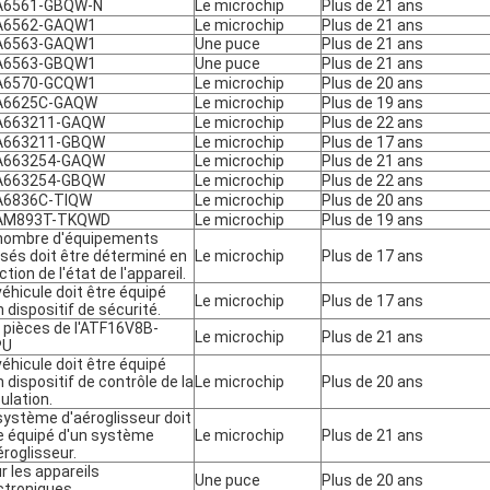
A6561-GBQW-N
Le microchip
Plus de 21 ans
A6562-GAQW1
Le microchip
Plus de 21 ans
A6563-GAQW1
Une puce
Plus de 21 ans
A6563-GBQW1
Une puce
Plus de 21 ans
A6570-GCQW1
Le microchip
Plus de 20 ans
A6625C-GAQW
Le microchip
Plus de 19 ans
A663211-GAQW
Le microchip
Plus de 22 ans
A663211-GBQW
Le microchip
Plus de 17 ans
A663254-GAQW
Le microchip
Plus de 21 ans
A663254-GBQW
Le microchip
Plus de 22 ans
A6836C-TIQW
Le microchip
Plus de 20 ans
AM893T-TKQWD
Le microchip
Plus de 19 ans
nombre d'équipements
lisés doit être déterminé en
Le microchip
Plus de 17 ans
ction de l'état de l'appareil.
véhicule doit être équipé
Le microchip
Plus de 17 ans
n dispositif de sécurité.
 pièces de l'ATF16V8B-
Le microchip
Plus de 21 ans
PU
véhicule doit être équipé
n dispositif de contrôle de la
Le microchip
Plus de 20 ans
culation.
système d'aéroglisseur doit
e équipé d'un système
Le microchip
Plus de 21 ans
éroglisseur.
r les appareils
Une puce
Plus de 20 ans
ctroniques