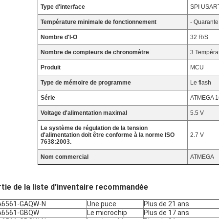
Type d'interface
SPI USART 
Température minimale de fonctionnement
- Quarante
Nombre d'I-O
32 R/S
Nombre de compteurs de chronomètre
3 Tempéra
Produit
MCU
Type de mémoire de programme
Le flash
Série
ATMEGA 1
Voltage d'alimentation maximal
5.5 V
Le système de régulation de la tension
d'alimentation doit être conforme à la norme ISO
2.7 V
7638:2003.
Nom commercial
ATMEGA
tie de la liste d'inventaire recommandée
A6561-GAQW-N
Une puce
Plus de 21 ans
A6561-GBQW
Le microchip
Plus de 17 ans