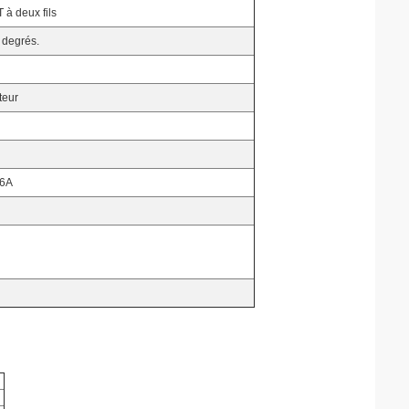
à deux fils
 degrés.
teur
6A