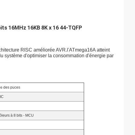
 bits 16MHz 16KB 8K x 16 44-TQFP
chitecture RISC améliorée AVR.l'ATmega16A atteint
u système d'optimiser la consommation d'énergie par
ie des puces
IC
ôleurs à 8 bits - MCU