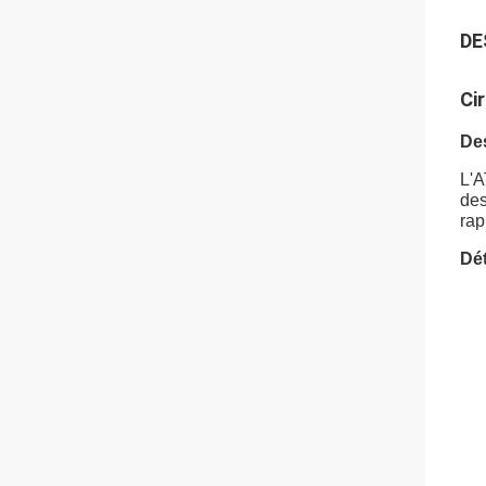
DE
Ci
Des
L'A
des
rap
Dét