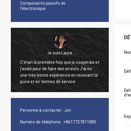
Composants passifs de
l'électronique
DÉ
Num
Je suis Laura.
C'était la première fois que je coopérais et
j'avais peur de faire des erreurs.J'ai eu
Bon pro
Déf
une très bonne expérience en recevant la
si j'ai
.
puce et en termes de service.
Dét
d'e
Personne à contacter :
Jon
Exp
Numéro de téléphone :
+8617727811885