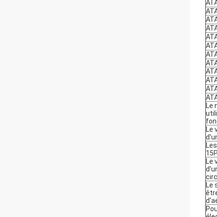
AT
AT
AT
AT
AT
AT
AT
AT
AT
AT
AT
AT
Le 
uti
fon
Le 
d'u
Les
15
Le 
d'u
cir
Le 
êtr
d'a
Pou
éle