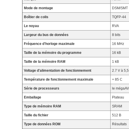
Mode de montage
DSM/SMT
Boîtier de colis
TQFP-44
Le noyau
RVA
Largeur du bus de données
8 bits
Fréquence d'horloge maximale
16 MHz
Taille de la mémoire du programme
16 kB
Taille de la mémoire RAM
1 kB
Voltage d'alimentation de fonctionnement
2.7 V à 5,5
Température de fonctionnement maximale
+ 85 C
Série de processeurs
le mégaA
Emballage
Plateau
Type de mémoire RAM
SRAM
Taille du fichier
512 B
Type de données ROM
Résultats