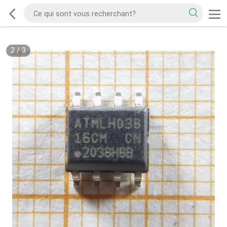
2
/
3