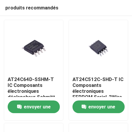
produits recommandés
AT24C64D-SSHM-T
AT24C512C-SHD-T IC
IC Composants
Composants
électroniques
électroniques
Maison
déclencheur Schmitt,
EEPROM Serial-2Wire
entrées filtrées pour
512K-bit 64K x 8
envoyer une
envoyer une
suppression du bruit
3.3V/5V 8-Pin SOIC
Produits
EIAJ T/R
demande
demande
Vidéos