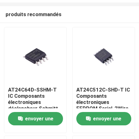
produits recommandés
AT24C64D-SSHM-T
AT24C512C-SHD-T IC
IC Composants
Composants
Maison
électroniques
électroniques
déclencheur Schmitt,
EEPROM Serial-2Wire
entrées filtrées pour
512K-bit 64K x 8
Produits
envoyer une
envoyer une
suppression du bruit
3.3V/5V 8-Pin SOIC
EIAJ T/R
demande
demande
Vidéos