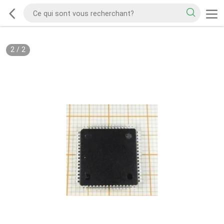
2
/
2