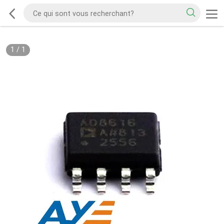
1
/
1