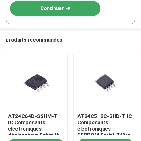
Continuer
produits recommandés
Maison
AT24C64D-SSHM-T
AT24C512C-SHD-T IC
Produits
IC Composants
Composants
électroniques
électroniques
déclencheur Schmitt,
EEPROM Serial-2Wire
Vidéos