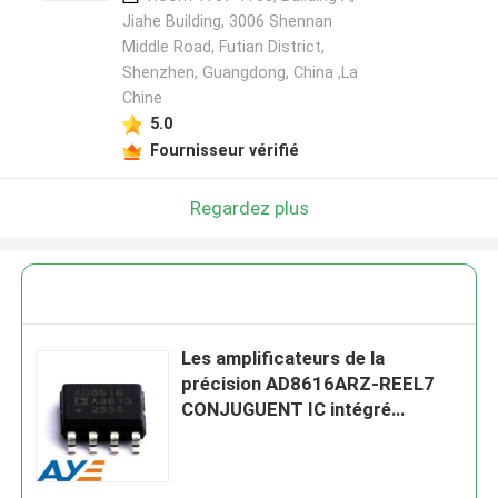
Jiahe Building, 3006 Shennan
Middle Road, Futian District,
Shenzhen, Guangdong, China ,La
Chine
5.0
Fournisseur vérifié
Regardez plus
Les amplificateurs de la
précision AD8616ARZ-REEL7
CONJUGUENT IC intégré
ébrèche 2 la Manche 24MHz