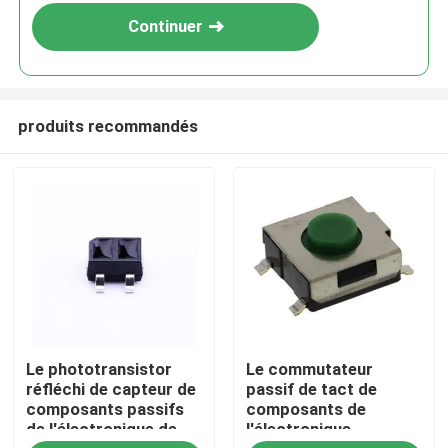
Continuer
produits recommandés
Maison
Le phototransistor
Le commutateur
Produits
réfléchi de capteur de
passif de tact de
composants passifs
composants de
de l'électronique de
l'électronique
Vidéos