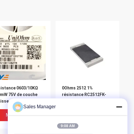
istance 0603/10KΩ
0Ohms 2512 1%
0mW 75V de couche
résistance RC2512FK-
isse de
070RL de couche épaisse
Sales Manager
3WAF1002T5E SMD
de 2512 SMD
Meilleur Prix
Meilleur Prix
9:08 AM