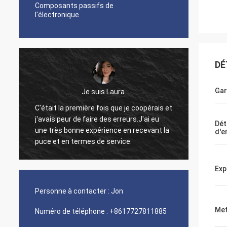
Composants passifs de
l'électronique
DÉ
Gar
Je suis Laura.
C'était la première fois que je coopérais et
j'avais peur de faire des erreurs.J'ai eu
Bon pro
Dét
une très bonne expérience en recevant la
si j'ai
d'e
.
puce et en termes de service.
Exp
Personne à contacter :
Jon
Met
Numéro de téléphone :
+8617727811885