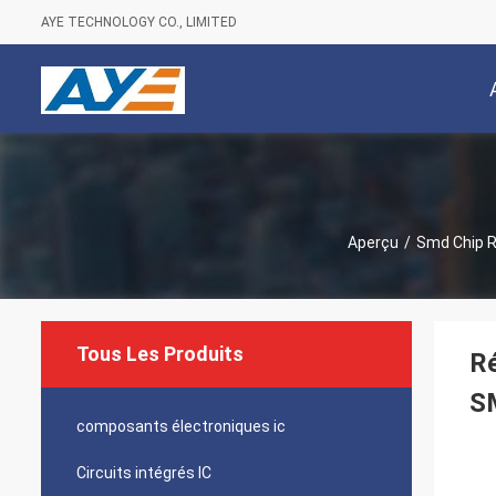
AYE TECHNOLOGY CO., LIMITED
Aperçu
/
Smd Chip R
Tous Les Produits
R
S
composants électroniques ic
Circuits intégrés IC