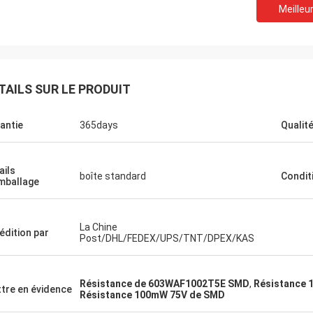
Meilleur
TAILS SUR LE PRODUIT
antie
365days
Qualit
Oztür
Je suis Rajan.
Notre société a reçu le p
duit, je l'achèterai la prochaine fois
ails
l'emballage n'est pas e
boîte standard
Condit
 besoin de quelque chose.
mballage
qualité de la puce est ég
La Chine
édition par
Post/DHL/FEDEX/UPS/TNT/DPEX/KAS
Résistance de 603WAF1002T5E SMD
,
Résistance 
tre en évidence
Résistance 100mW 75V de SMD