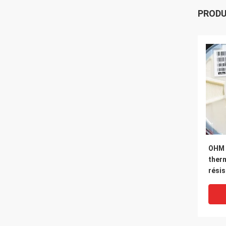
PROD
OHM 
therm
rési
NCP1