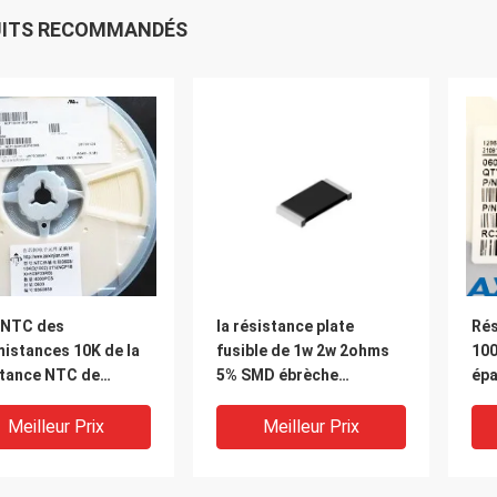
UITS RECOMMANDÉS
NTC des
la résistance plate
Rés
istances 10K de la
fusible de 1w 2w 2ohms
10
stance NTC de
5% SMD ébrèche
épa
8XH103F03RB SMD
WSL2010R2000 DEA
60
Current Sense Resistors
Meilleur Prix
Meilleur Prix