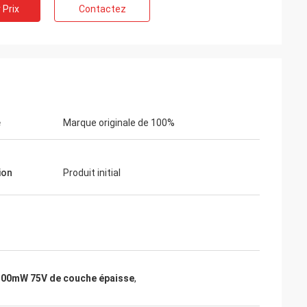
 Prix
Contactez
é
Marque originale de 100%
k
roduit,
ndommagé, et la
ion
Produit initial
alement originale.
100mW 75V de couche épaisse
,