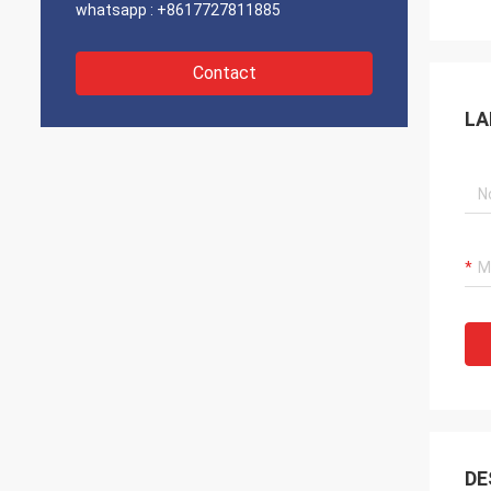
whatsapp :
+8617727811885
Contact
LA
DE