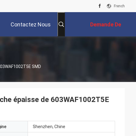
French
Contactez Nous
Demande De
Soumission
 603WAF1002T5E SMD
uche épaisse de 603WAF1002T5E
gine
Shenzhen, Chine