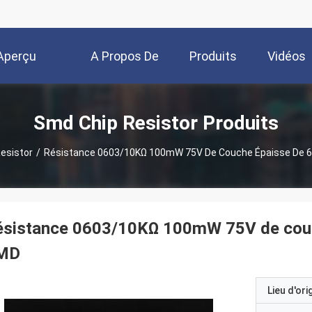
Aperçu
A Propos De
Produits
Vidéos
Nous
Smd Chip Resistor Produits
esistor
/
Résistance 0603/10KΩ 100mW 75V De Couche Épaisse De
ésistance 0603/10KΩ 100mW 75V de co
MD
Lieu d'ori