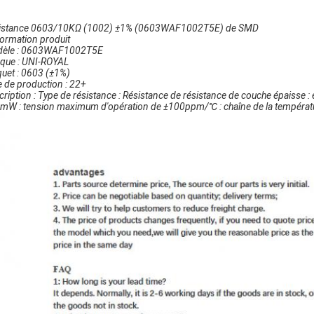
istance 0603/10KΩ (1002) ±1% (0603WAF1002T5E) de SMD
formation produit
èle : 0603WAF1002T5E
que : UNI-ROYAL
uet : 0603 (±1%)
e de production : 22+
ription : Type de résistance : Résistance de résistance de couche épaisse :
mW : tension maximum d'opération de ±100ppm/℃ : chaîne de la tempéra