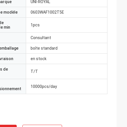
marque
UNI-ROYAL
e modèle
0603WAF1002T5E
de
1pcs
e min
Consultant
'emballage
boîte standard
ivraison
en stock
s de
T/T
10000pcs/day
isionnement