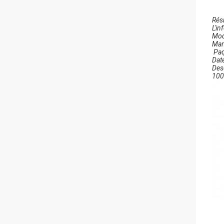
Rés
L'in
Mod
Mar
Paq
Dat
Desc
100