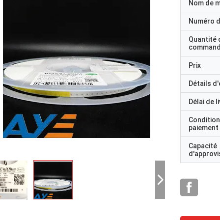
Nom de 
Numéro d
Quantité 
command
Prix
Détails d
Délai de l
Condition
paiement
Capacité
d'approv